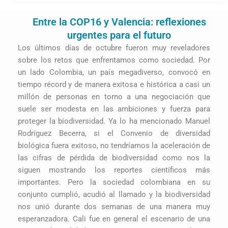
t
w
Entre la COP16 y Valencia: reflexiones
i
t
urgentes para el futuro
t
Los últimos días de octubre fueron muy reveladores
e
sobre los retos que enfrentamos como sociedad. Por
r
un lado Colombia, un país megadiverso, convocó en
tiempo récord y de manera exitosa e histórica a casi un
millón de personas en torno a una negociación que
suele ser modesta en las ambiciones y fuerza para
proteger la biodiversidad. Ya lo ha mencionado Manuel
Rodríguez Becerra, si el Convenio de diversidad
biológica fuera exitoso, no tendríamos la aceleración de
las cifras de pérdida de biodiversidad como nos la
siguen mostrando los reportes científicos más
importantes. Pero la sociedad colombiana en su
conjunto cumplió, acudió al llamado y la biodiversidad
nos unió durante dos semanas de una manera muy
esperanzadora. Cali fue en general el escenario de una