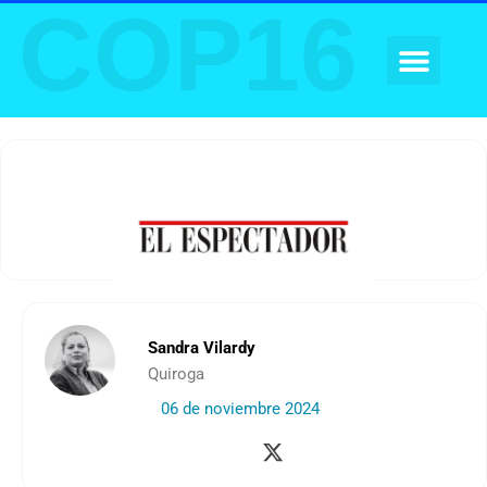
COP16
Ir
al
contenido
AGENDA FOROS
Sandra Vilardy
Quiroga
06 de noviembre 2024
X
-