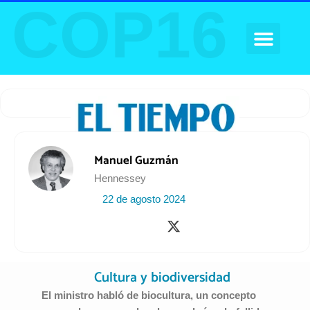
COP16
Ir
al
contenido
AGENDA FOROS
Manuel Guzmán
Hennessey
22 de agosto 2024
X
-
t
w
Cultura y biodiversidad
i
t
El ministro habló de biocultura, un concepto
t