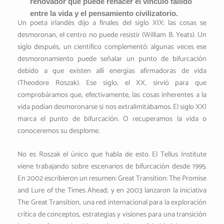
renovador que puede rehacer el vínculo fallido
e
entre la vida y el pensamiento civilizatorio.
r
Un poeta irlandés dijo a finales del siglo XIX: las cosas se
desmoronan, el centro no puede resistir (William B. Yeats). Un
siglo después, un científico complementó: algunas veces ese
desmoronamiento puede señalar un punto de bifurcación
debido a que existen allí energías afirmadoras de vida
(Theodore Roszak). Ese siglo, el XX, sirvió para que
comprobáramos que, efectivamente, las cosas inherentes a la
vida podían desmoronarse si nos extralimitábamos. El siglo XXI
marca el punto de bifurcación. O recuperamos la vida o
conoceremos su desplome.
No es Roszak el único que habla de esto. El Tellus Institute
viene trabajando sobre escenarios de bifurcación desde 1995.
En 2002 escribieron un resumen: Great Transition: The Promise
and Lure of the Times Ahead; y en 2003 lanzaron la iniciativa
The Great Transition, una red internacional para la exploración
crítica de conceptos, estrategias y visiones para una transición