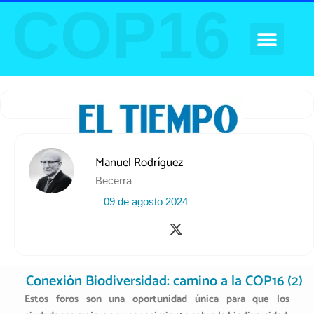
COP16
Ir
al
contenido
AGENDA FOROS
Manuel Rodríguez
Becerra
09 de agosto 2024
X
-
t
w
Conexión Biodiversidad: camino a la COP16 (2)
i
t
Estos foros son una oportunidad única para que los
t